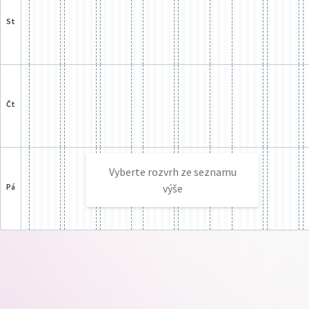
st
čt
Vyberte rozvrh ze seznamu
pá
výše