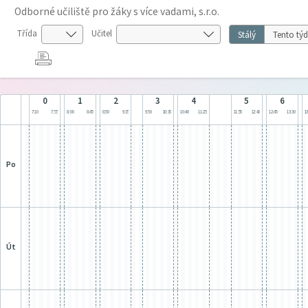
Odborné učiliště pro žáky s více vadami, s.r.o.
Třída
Učitel
Stálý
Tento tý
0
1
2
3
4
5
6
7:10
7:55
8:00
8:45
8:50
9:35
9:50
10:35
10:40
11:25
11:55
12:40
12:45
13:30
13
po
út