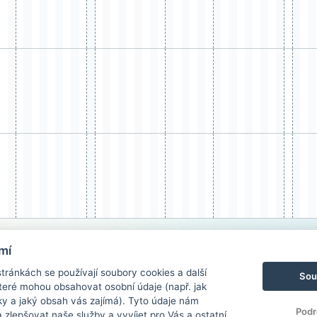
mí
ránkách se používají soubory cookies a další
Sou
 které mohou obsahovat osobní údaje (např. jak
ky a jaký obsah vás zajímá). Tyto údaje nám
Podr
zlepšovat naše služby a vyvíjet pro Vás a ostatní