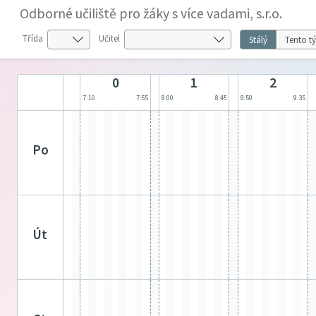
Odborné učiliště pro žáky s více vadami, s.r.o.
Třída
Učitel
Stálý
Tento t
0
1
2
7:10
7:55
8:00
8:45
8:50
9:35
po
út