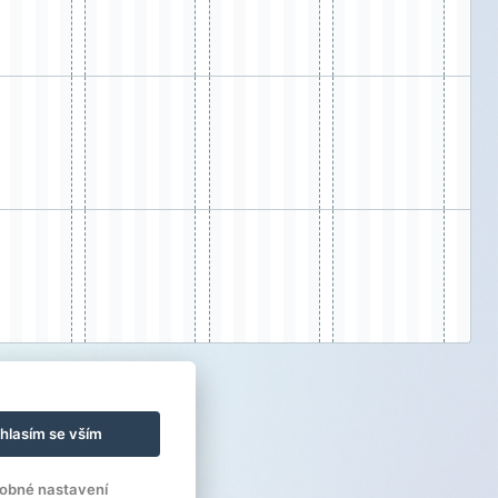
hlasím se vším
obné nastavení