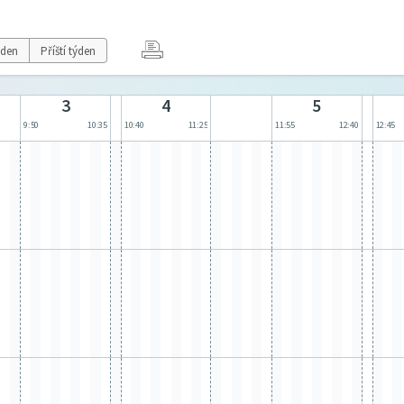
ýden
Příští týden
3
4
5
9:50
10:35
10:40
11:25
11:55
12:40
12:45