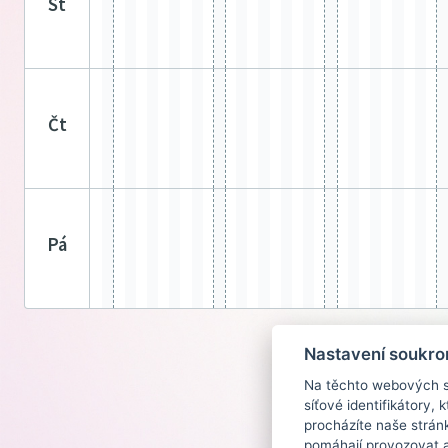
st
čt
pá
Nastavení soukro
Na těchto webových st
síťové identifikátory,
procházíte naše strán
pomáhají provozovat a 